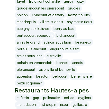
fayet
froidmont cohartille
gercy
gizy
goudelancourt les pierrepont
grugies
holnon
juvincourt et damary
mezy moulins
mondrepuis
villiers st denis
any martin rieux
aubigny aux kaisnes
berry au bac
bertaucourt epourdon
bichancourt
anizy le grand
aulnois sous laon
beaurieux
belleu
alaincourt
anguilcourt le sart
athies sous laon
autreville
bohain en vermandois
bonneil
annois
blerancourt
aisonville et bernoville
aubenton
beautor
bellicourt
berny riviere
bezu st germain
Restaurants
Hautes-alpes
st firmin
gap
pelleautier
ceillac
eygliers
mont dauphin
st crepin
risoul
guillestre