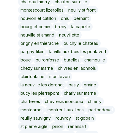
chateau thierry
chatillon sur oise
montescourt lizerolles
neuilly st front
nouvion et catillon
ohis
pernant
bourg et comin
brecy
la capelle
neuville st amand
neuvillette
origny en thierache
oulchy le chateau
pargny filain
la ville aux bois les pontavert
boue
buironfosse
burelles
chamouille
chezy sur marne
chivres en laonnois
clairfontaine
montlevon
la neuville les dorengt
pasly
braine
bucy les pierrepont
charly sur marne
charteves
chevresis monceau
chierry
montcornet
montreuil aux lions
parfondeval
reuilly sauvigny
rouvroy
st gobain
st pierre aigle
pinon
renansart