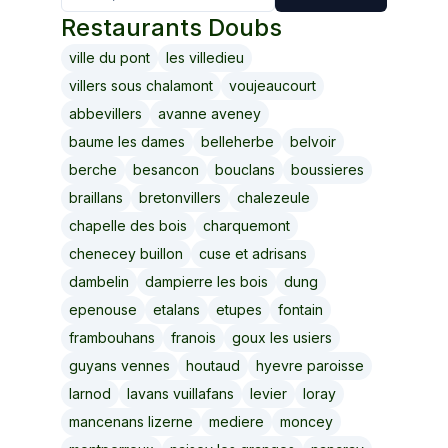
Restaurants
Doubs
ville du pont
les villedieu
villers sous chalamont
voujeaucourt
abbevillers
avanne aveney
baume les dames
belleherbe
belvoir
berche
besancon
bouclans
boussieres
braillans
bretonvillers
chalezeule
chapelle des bois
charquemont
chenecey buillon
cuse et adrisans
dambelin
dampierre les bois
dung
epenouse
etalans
etupes
fontain
frambouhans
franois
goux les usiers
guyans vennes
houtaud
hyevre paroisse
larnod
lavans vuillafans
levier
loray
mancenans lizerne
mediere
moncey