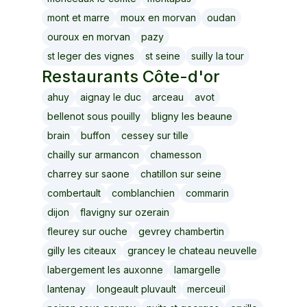
mont et marre
moux en morvan
oudan
ouroux en morvan
pazy
st leger des vignes
st seine
suilly la tour
Restaurants
Côte-d'or
ahuy
aignay le duc
arceau
avot
bellenot sous pouilly
bligny les beaune
brain
buffon
cessey sur tille
chailly sur armancon
chamesson
charrey sur saone
chatillon sur seine
combertault
comblanchien
commarin
dijon
flavigny sur ozerain
fleurey sur ouche
gevrey chambertin
gilly les citeaux
grancey le chateau neuvelle
labergement les auxonne
lamargelle
lantenay
longeault pluvault
merceuil