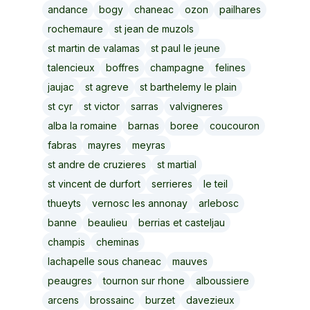
andance
bogy
chaneac
ozon
pailhares
rochemaure
st jean de muzols
st martin de valamas
st paul le jeune
talencieux
boffres
champagne
felines
jaujac
st agreve
st barthelemy le plain
st cyr
st victor
sarras
valvigneres
alba la romaine
barnas
boree
coucouron
fabras
mayres
meyras
st andre de cruzieres
st martial
st vincent de durfort
serrieres
le teil
thueyts
vernosc les annonay
arlebosc
banne
beaulieu
berrias et casteljau
champis
cheminas
lachapelle sous chaneac
mauves
peaugres
tournon sur rhone
alboussiere
arcens
brossainc
burzet
davezieux