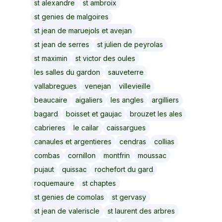
st alexandre
st ambroix
st genies de malgoires
st jean de maruejols et avejan
st jean de serres
st julien de peyrolas
st maximin
st victor des oules
les salles du gardon
sauveterre
vallabregues
venejan
villevieille
beaucaire
aigaliers
les angles
argilliers
bagard
boisset et gaujac
brouzet les ales
cabrieres
le cailar
caissargues
canaules et argentieres
cendras
collias
combas
cornillon
montfrin
moussac
pujaut
quissac
rochefort du gard
roquemaure
st chaptes
st genies de comolas
st gervasy
st jean de valeriscle
st laurent des arbres