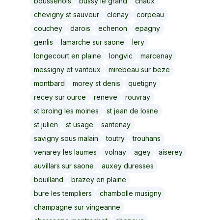
boussenois
bussy le grand
chaux
chevigny st sauveur
clenay
corpeau
couchey
darois
echenon
epagny
genlis
lamarche sur saone
lery
longecourt en plaine
longvic
marcenay
messigny et vantoux
mirebeau sur beze
montbard
morey st denis
quetigny
recey sur ource
reneve
rouvray
st broing les moines
st jean de losne
st julien
st usage
santenay
savigny sous malain
toutry
trouhans
venarey les laumes
volnay
agey
aiserey
auvillars sur saone
auxey duresses
bouilland
brazey en plaine
bure les templiers
chambolle musigny
champagne sur vingeanne