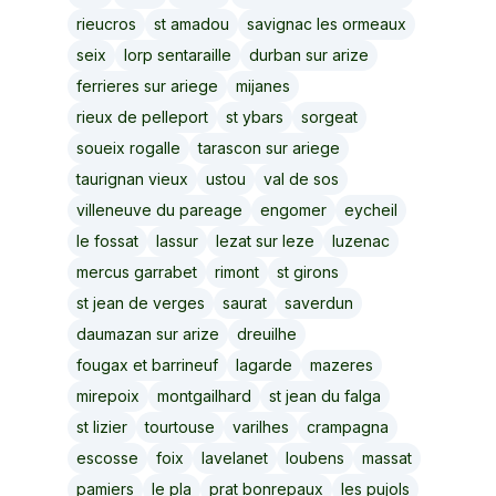
rieucros
st amadou
savignac les ormeaux
seix
lorp sentaraille
durban sur arize
ferrieres sur ariege
mijanes
rieux de pelleport
st ybars
sorgeat
soueix rogalle
tarascon sur ariege
taurignan vieux
ustou
val de sos
villeneuve du pareage
engomer
eycheil
le fossat
lassur
lezat sur leze
luzenac
mercus garrabet
rimont
st girons
st jean de verges
saurat
saverdun
daumazan sur arize
dreuilhe
fougax et barrineuf
lagarde
mazeres
mirepoix
montgailhard
st jean du falga
st lizier
tourtouse
varilhes
crampagna
escosse
foix
lavelanet
loubens
massat
pamiers
le pla
prat bonrepaux
les pujols