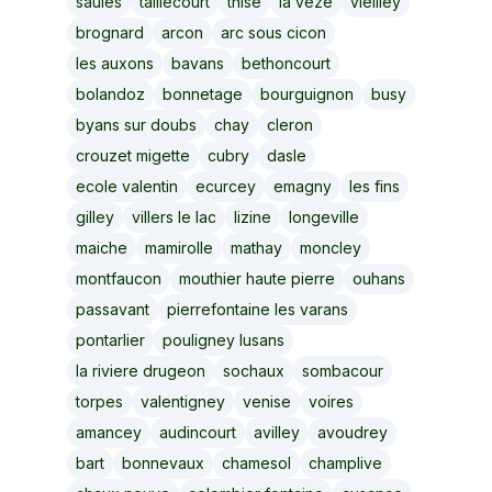
saules
taillecourt
thise
la veze
vieilley
brognard
arcon
arc sous cicon
les auxons
bavans
bethoncourt
bolandoz
bonnetage
bourguignon
busy
byans sur doubs
chay
cleron
crouzet migette
cubry
dasle
ecole valentin
ecurcey
emagny
les fins
gilley
villers le lac
lizine
longeville
maiche
mamirolle
mathay
moncley
montfaucon
mouthier haute pierre
ouhans
passavant
pierrefontaine les varans
pontarlier
pouligney lusans
la riviere drugeon
sochaux
sombacour
torpes
valentigney
venise
voires
amancey
audincourt
avilley
avoudrey
bart
bonnevaux
chamesol
champlive