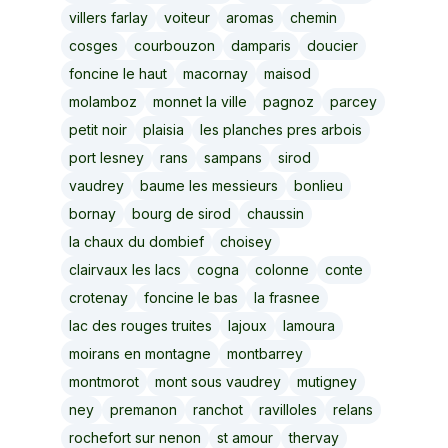
villers farlay
voiteur
aromas
chemin
cosges
courbouzon
damparis
doucier
foncine le haut
macornay
maisod
molamboz
monnet la ville
pagnoz
parcey
petit noir
plaisia
les planches pres arbois
port lesney
rans
sampans
sirod
vaudrey
baume les messieurs
bonlieu
bornay
bourg de sirod
chaussin
la chaux du dombief
choisey
clairvaux les lacs
cogna
colonne
conte
crotenay
foncine le bas
la frasnee
lac des rouges truites
lajoux
lamoura
moirans en montagne
montbarrey
montmorot
mont sous vaudrey
mutigney
ney
premanon
ranchot
ravilloles
relans
rochefort sur nenon
st amour
thervay