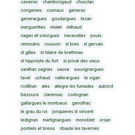
caveirac
chamborigaud
chusclan
congenies
connaux
generac
generargues
goudargues
lezan
marguerittes
mialet
milhaud
nages et solorgues
navacelles
poulx
remoulins
rousson
st bres
st gervais
st gilles
st hilaire de brethmas
st hippolyte du fort
st privat des vieux
sanilhac sagries
sauve
souvignargues
tavel
uchaud
vallerargues
le vigan
rodilhan
ales
allegre les fumades
aubord
bezouce
clarensac
codognan
gallargues le montueux
genolhac
le grau du roi
jonquieres st vincent
ledignan
martignargues
monoblet
orsan
ponteils et bresis
ribaute les tavernes