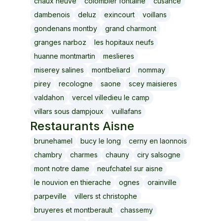
chaux neuve
colombier fontaine
cusance
dambenois
deluz
exincourt
voillans
gondenans montby
grand charmont
granges narboz
les hopitaux neufs
huanne montmartin
meslieres
miserey salines
montbeliard
nommay
pirey
recologne
saone
scey maisieres
valdahon
vercel villedieu le camp
villars sous dampjoux
vuillafans
Restaurants
Aisne
brunehamel
bucy le long
cerny en laonnois
chambry
charmes
chauny
ciry salsogne
mont notre dame
neufchatel sur aisne
le nouvion en thierache
ognes
orainville
parpeville
villers st christophe
bruyeres et montberault
chassemy