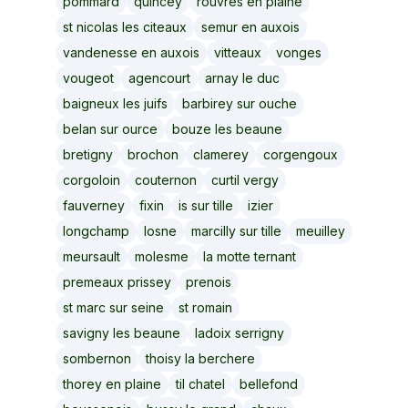
pommard
quincey
rouvres en plaine
st nicolas les citeaux
semur en auxois
vandenesse en auxois
vitteaux
vonges
vougeot
agencourt
arnay le duc
baigneux les juifs
barbirey sur ouche
belan sur ource
bouze les beaune
bretigny
brochon
clamerey
corgengoux
corgoloin
couternon
curtil vergy
fauverney
fixin
is sur tille
izier
longchamp
losne
marcilly sur tille
meuilley
meursault
molesme
la motte ternant
premeaux prissey
prenois
st marc sur seine
st romain
savigny les beaune
ladoix serrigny
sombernon
thoisy la berchere
thorey en plaine
til chatel
bellefond