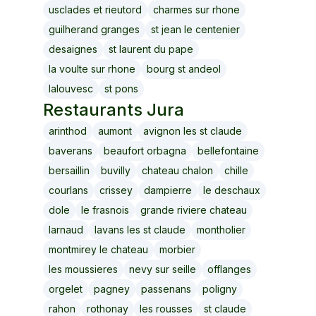
usclades et rieutord
charmes sur rhone
guilherand granges
st jean le centenier
desaignes
st laurent du pape
la voulte sur rhone
bourg st andeol
lalouvesc
st pons
Restaurants
Jura
arinthod
aumont
avignon les st claude
baverans
beaufort orbagna
bellefontaine
bersaillin
buvilly
chateau chalon
chille
courlans
crissey
dampierre
le deschaux
dole
le frasnois
grande riviere chateau
larnaud
lavans les st claude
montholier
montmirey le chateau
morbier
les moussieres
nevy sur seille
offlanges
orgelet
pagney
passenans
poligny
rahon
rothonay
les rousses
st claude