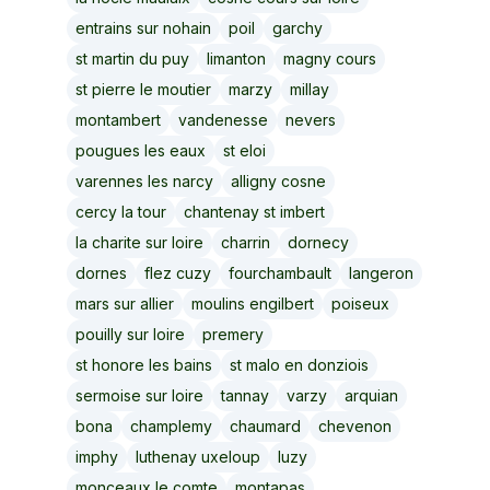
entrains sur nohain
poil
garchy
st martin du puy
limanton
magny cours
st pierre le moutier
marzy
millay
montambert
vandenesse
nevers
pougues les eaux
st eloi
varennes les narcy
alligny cosne
cercy la tour
chantenay st imbert
la charite sur loire
charrin
dornecy
dornes
flez cuzy
fourchambault
langeron
mars sur allier
moulins engilbert
poiseux
pouilly sur loire
premery
st honore les bains
st malo en donziois
sermoise sur loire
tannay
varzy
arquian
bona
champlemy
chaumard
chevenon
imphy
luthenay uxeloup
luzy
monceaux le comte
montapas