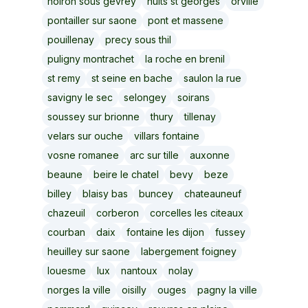
noiron sous gevrey
nuits st georges
orville
pontailler sur saone
pont et massene
pouillenay
precy sous thil
puligny montrachet
la roche en brenil
st remy
st seine en bache
saulon la rue
savigny le sec
selongey
soirans
soussey sur brionne
thury
tillenay
velars sur ouche
villars fontaine
vosne romanee
arc sur tille
auxonne
beaune
beire le chatel
bevy
beze
billey
blaisy bas
buncey
chateauneuf
chazeuil
corberon
corcelles les citeaux
courban
daix
fontaine les dijon
fussey
heuilley sur saone
labergement foigney
louesme
lux
nantoux
nolay
norges la ville
oisilly
ouges
pagny la ville