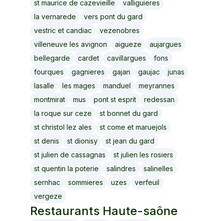
st maurice de cazevieille
valliguieres
la vernarede
vers pont du gard
vestric et candiac
vezenobres
villeneuve les avignon
aigueze
aujargues
bellegarde
cardet
cavillargues
fons
fourques
gagnieres
gajan
gaujac
junas
lasalle
les mages
manduel
meyrannes
montmirat
mus
pont st esprit
redessan
la roque sur ceze
st bonnet du gard
st christol lez ales
st come et maruejols
st denis
st dionisy
st jean du gard
st julien de cassagnas
st julien les rosiers
st quentin la poterie
salindres
salinelles
sernhac
sommieres
uzes
verfeuil
vergeze
Restaurants
Haute-saône