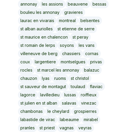
annonay
les assions
beauvene
bessas
boulieu les annonay
gravieres
laurac en vivarais
montreal
belsentes
st alban auriolles
st etienne de serre
st maurice en chalencon
st peray
st romain de lerps
soyons
les vans
villeneuve de berg
chassiers
cornas
coux
largentiere
montselgues
privas
rocles
st marcel les annonay
balazuc
chauzon
lyas
ruoms
st christol
st sauveur de montagut
toulaud
flaviac
lagorce
lavilledieu
lussas
roiffieux
st julien en st alban
salavas
vinezac
chambonas
le cheylard
grospierres
labastide de virac
labeaume
mirabel
pranles
st priest
vagnas
veyras