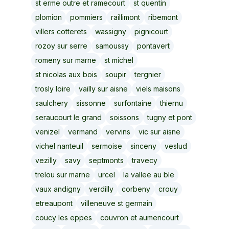
st erme outre et ramecourt
st quentin
plomion
pommiers
raillimont
ribemont
villers cotterets
wassigny
pignicourt
rozoy sur serre
samoussy
pontavert
romeny sur marne
st michel
st nicolas aux bois
soupir
tergnier
trosly loire
vailly sur aisne
viels maisons
saulchery
sissonne
surfontaine
thiernu
seraucourt le grand
soissons
tugny et pont
venizel
vermand
vervins
vic sur aisne
vichel nanteuil
sermoise
sinceny
veslud
vezilly
savy
septmonts
travecy
trelou sur marne
urcel
la vallee au ble
vaux andigny
verdilly
corbeny
crouy
etreaupont
villeneuve st germain
coucy les eppes
couvron et aumencourt