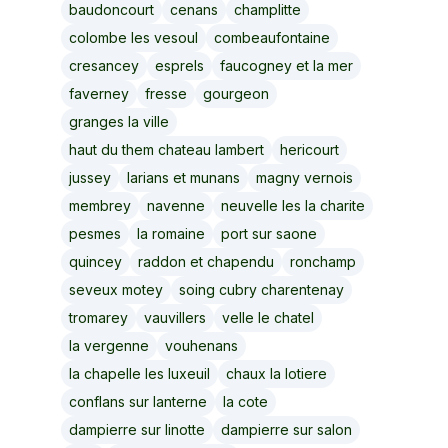
baudoncourt
cenans
champlitte
colombe les vesoul
combeaufontaine
cresancey
esprels
faucogney et la mer
faverney
fresse
gourgeon
granges la ville
haut du them chateau lambert
hericourt
jussey
larians et munans
magny vernois
membrey
navenne
neuvelle les la charite
pesmes
la romaine
port sur saone
quincey
raddon et chapendu
ronchamp
seveux motey
soing cubry charentenay
tromarey
vauvillers
velle le chatel
la vergenne
vouhenans
la chapelle les luxeuil
chaux la lotiere
conflans sur lanterne
la cote
dampierre sur linotte
dampierre sur salon