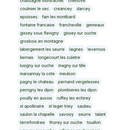
chassagne montrachet
chenove
coulmier le sec
creancey
darcey
epoisses
fain les montbard
fontaine francaise
francheville
gemeaux
gissey sous flavigny
gissey sur ouche
grosbois en montagne
labergement les seurre
laignes
levernois
liernais
longecourt les culetre
lusigny sur ouche
magny sur tille
marsannay la cote
meulson
pagny le chateau
pernand vergelesses
perrigny les dijon
plombieres les dijon
pouilly en auxois
ruffey les echirey
st apollinaire
st leger triey
saulieu
saulon la chapelle
savoisy
seurre
talant
terrefondree
thorey sur ouche
touillon