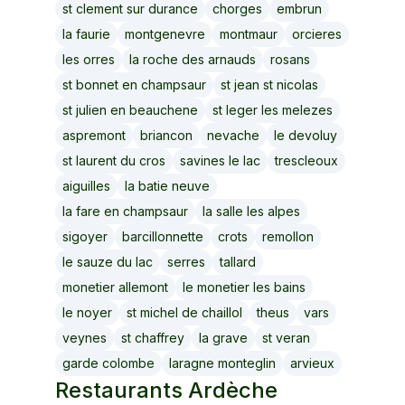
st clement sur durance
chorges
embrun
la faurie
montgenevre
montmaur
orcieres
les orres
la roche des arnauds
rosans
st bonnet en champsaur
st jean st nicolas
st julien en beauchene
st leger les melezes
aspremont
briancon
nevache
le devoluy
st laurent du cros
savines le lac
trescleoux
aiguilles
la batie neuve
la fare en champsaur
la salle les alpes
sigoyer
barcillonnette
crots
remollon
le sauze du lac
serres
tallard
monetier allemont
le monetier les bains
le noyer
st michel de chaillol
theus
vars
veynes
st chaffrey
la grave
st veran
garde colombe
laragne monteglin
arvieux
Restaurants
Ardèche