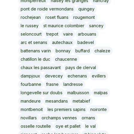
montperreux
naisey les granges
nancray
pont de roide vermondans
quingey
rochejean
roset fluans
rougemont
le russey
st maurice colombier
sancey
seloncourt
trepot
vaire
arbouans
arc et senans
autechaux
badevel
battenans varin
bonnay
buffard
chaleze
chatillon le duc
chaucenne
chaux les passavant
pays de clerval
dampjoux
devecey
echenans
evillers
fourbanne
frasne
landresse
longevelle sur doubs
malbuisson
malpas
mandeure
mesandans
metabief
montbenoit
les premiers sapins
noironte
novillars
orchamps vennes
ornans
osselle routelle
oye et pallet
le val