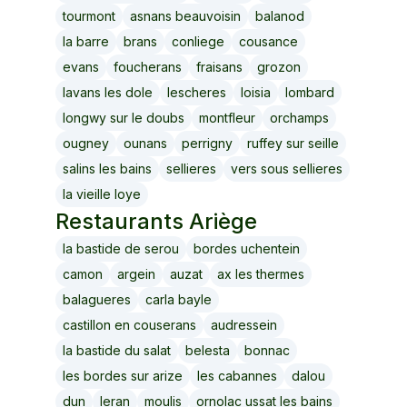
tourmont
asnans beauvoisin
balanod
la barre
brans
conliege
cousance
evans
foucherans
fraisans
grozon
lavans les dole
lescheres
loisia
lombard
longwy sur le doubs
montfleur
orchamps
ougney
ounans
perrigny
ruffey sur seille
salins les bains
sellieres
vers sous sellieres
la vieille loye
Restaurants
Ariège
la bastide de serou
bordes uchentein
camon
argein
auzat
ax les thermes
balagueres
carla bayle
castillon en couserans
audressein
la bastide du salat
belesta
bonnac
les bordes sur arize
les cabannes
dalou
dun
leran
moulis
ornolac ussat les bains