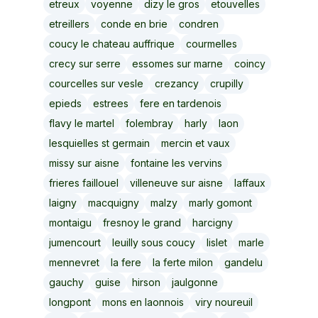
etreux
voyenne
dizy le gros
etouvelles
etreillers
conde en brie
condren
coucy le chateau auffrique
courmelles
crecy sur serre
essomes sur marne
coincy
courcelles sur vesle
crezancy
crupilly
epieds
estrees
fere en tardenois
flavy le martel
folembray
harly
laon
lesquielles st germain
mercin et vaux
missy sur aisne
fontaine les vervins
frieres faillouel
villeneuve sur aisne
laffaux
laigny
macquigny
malzy
marly gomont
montaigu
fresnoy le grand
harcigny
jumencourt
leuilly sous coucy
lislet
marle
mennevret
la fere
la ferte milon
gandelu
gauchy
guise
hirson
jaulgonne
longpont
mons en laonnois
viry noureuil