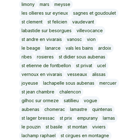
limony
mars
meysse
les ollieres sur eyrieux
sagnes et goudoulet
st clement
st felicien
vaudevant
labastide sur besorgues
villevocance
st andre en vivarais
vanosc
vion
le beage
lanarce
vals les bains
ardoix
ribes
rosieres
st didier sous aubenas
st etienne de fontbellon
st privat
ucel
vernoux en vivarais
vesseaux
alissas
joyeuse
lachapelle sous aubenas
mercuer
st jean chambre
chalencon
gilhoc sur ormeze
satillieu
vogue
aubenas
chomerac
lamastre
quintenas
st lager bressac
st prix
empurany
larnas
le pouzin
st basile
st montan
viviers
lachamp raphael
st cirgues en montagne