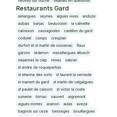
veuvey sur ouche
villaines en duesmois
Restaurants
Gard
aimargues
seynes
aigues vives
anduze
aubais
barjac
beauvoisin
la calmette
calvisson
cassagnoles
castillon du gard
codolet
comps
crespian
durfort et st martin de sossenac
flaux
garons
ledenon
massillargues attuech
mejannes le clap
nimes
sabran
st andre de roquepertuis
st etienne des sorts
st laurent la vernede
st mamert du gard
st martin de valgalgues
st paulet de caisson
st victor la coste
sumene
tornac
vauvert
aigremont
aigues mortes
aramon
aulas
aveze
bagnols sur ceze
besseges
bouillargues