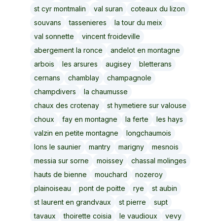
st cyr montmalin
val suran
coteaux du lizon
souvans
tassenieres
la tour du meix
val sonnette
vincent froideville
abergement la ronce
andelot en montagne
arbois
les arsures
augisey
bletterans
cernans
chamblay
champagnole
champdivers
la chaumusse
chaux des crotenay
st hymetiere sur valouse
choux
fay en montagne
la ferte
les hays
valzin en petite montagne
longchaumois
lons le saunier
mantry
marigny
mesnois
messia sur sorne
moissey
chassal molinges
hauts de bienne
mouchard
nozeroy
plainoiseau
pont de poitte
rye
st aubin
st laurent en grandvaux
st pierre
supt
tavaux
thoirette coisia
le vaudioux
vevy