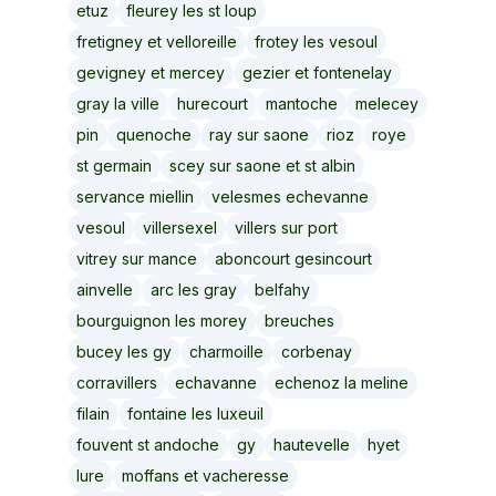
etuz
fleurey les st loup
fretigney et velloreille
frotey les vesoul
gevigney et mercey
gezier et fontenelay
gray la ville
hurecourt
mantoche
melecey
pin
quenoche
ray sur saone
rioz
roye
st germain
scey sur saone et st albin
servance miellin
velesmes echevanne
vesoul
villersexel
villers sur port
vitrey sur mance
aboncourt gesincourt
ainvelle
arc les gray
belfahy
bourguignon les morey
breuches
bucey les gy
charmoille
corbenay
corravillers
echavanne
echenoz la meline
filain
fontaine les luxeuil
fouvent st andoche
gy
hautevelle
hyet
lure
moffans et vacheresse