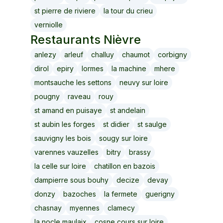
st pierre de riviere
la tour du crieu
verniolle
Restaurants
Nièvre
anlezy
arleuf
challuy
chaumot
corbigny
dirol
epiry
lormes
la machine
mhere
montsauche les settons
neuvy sur loire
pougny
raveau
rouy
st amand en puisaye
st andelain
st aubin les forges
st didier
st saulge
sauvigny les bois
sougy sur loire
varennes vauzelles
bitry
brassy
la celle sur loire
chatillon en bazois
dampierre sous bouhy
decize
devay
donzy
bazoches
la fermete
guerigny
chasnay
myennes
clamecy
la nocle maulaix
cosne cours sur loire