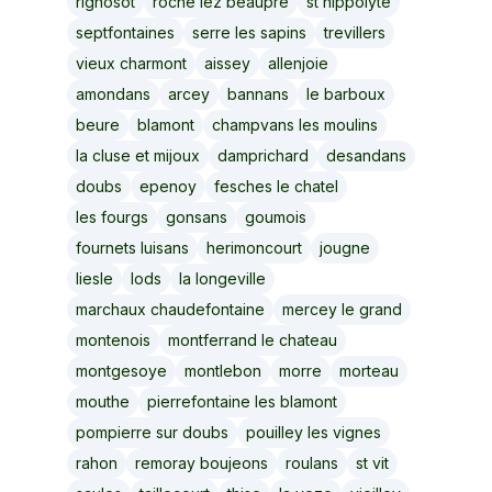
rignosot
roche lez beaupre
st hippolyte
septfontaines
serre les sapins
trevillers
vieux charmont
aissey
allenjoie
amondans
arcey
bannans
le barboux
beure
blamont
champvans les moulins
la cluse et mijoux
damprichard
desandans
doubs
epenoy
fesches le chatel
les fourgs
gonsans
goumois
fournets luisans
herimoncourt
jougne
liesle
lods
la longeville
marchaux chaudefontaine
mercey le grand
montenois
montferrand le chateau
montgesoye
montlebon
morre
morteau
mouthe
pierrefontaine les blamont
pompierre sur doubs
pouilley les vignes
rahon
remoray boujeons
roulans
st vit