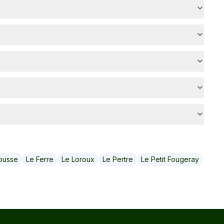
ousse
Le Ferre
Le Loroux
Le Pertre
Le Petit Fougeray