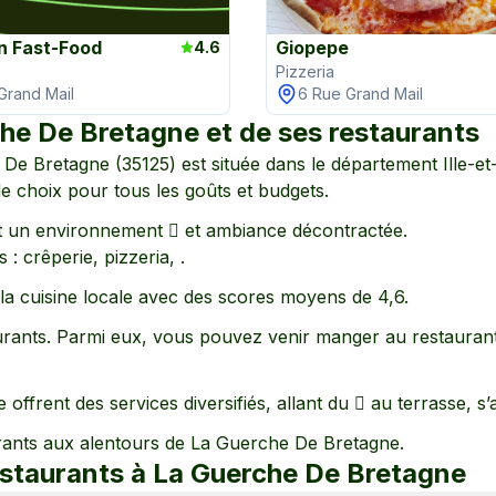
on Fast-Food
Giopepe
4.6
Pizzeria
 Grand Mail
6 Rue Grand Mail
he De Bretagne
et de ses restaurants
 De Bretagne
(
35125
) est située dans le département
Ille-et
 de choix pour tous les goûts et budgets.
 un environnement

et ambiance décontractée
.
 :
crêperie,
pizzeria,
.
e la cuisine locale avec des scores moyens de
4,6
.
ants. Parmi eux, vous pouvez venir manger au restauran
e
offrent des services diversifiés, allant
du 
au terrasse
, s
rants aux alentours de
La Guerche De Bretagne
.
estaurants à
La Guerche De Bretagne