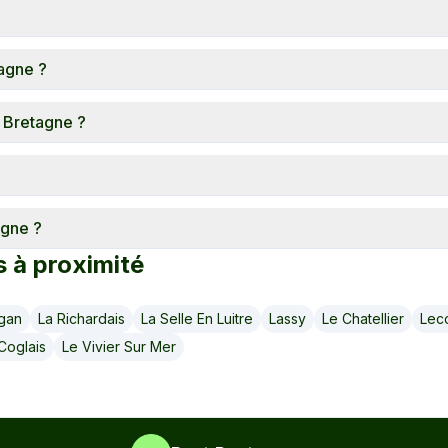
tagne ?
e Bretagne ?
agne ?
s à proximité
igan
La Richardais
La Selle En Luitre
Lassy
Le Chatellier
Lec
Coglais
Le Vivier Sur Mer