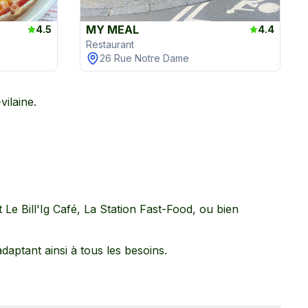
MY MEAL
4.5
4.4
Restaurant
26 Rue Notre Dame
-vilaine
.
t
Le Bill'Ig Café,
La Station Fast-Food,
ou bien
’adaptant ainsi à tous les besoins.