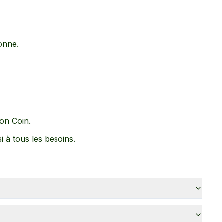
onne
.
on Coin
.
si à tous les besoins.