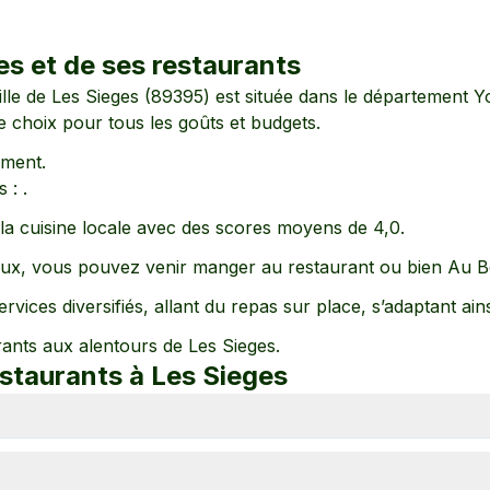
es
et de ses restaurants
ville de
Les Sieges
(
89395
) est située dans le département
Y
de choix pour tous les goûts et budgets.
ement
.
 :
.
e la cuisine locale avec des scores moyens de
4,0
.
ux, vous pouvez venir manger au restaurant
ou bien Au B
rvices diversifiés, allant
du repas sur place
, s’adaptant ain
rants aux alentours de
Les Sieges
.
estaurants à
Les Sieges