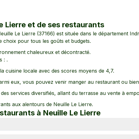
e Lierre
et de ses restaurants
euille Le Lierre
(
37166
) est située dans le département
Indr
de choix pour tous les goûts et budgets.
ironnement
chaleureux
et décontracté
.
 :
.
e la cuisine locale avec des scores moyens de
4,7
.
rmi eux, vous pouvez venir manger au restaurant
ou bien
des services diversifiés, allant
du terrasse
au vente à empo
rants aux alentours de
Neuille Le Lierre
.
estaurants à
Neuille Le Lierre