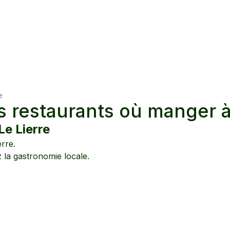
e
s restaurants où manger 
Le Lierre
erre
.
z la gastronomie locale.