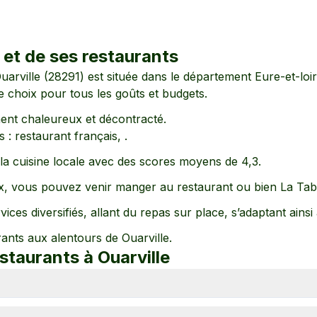
et de ses restaurants
uarville
(
28291
) est située dans le département
Eure-et-loir
de choix pour tous les goûts et budgets.
ent
chaleureux
et décontracté
.
 :
restaurant français,
.
e la cuisine locale avec des scores moyens de
4,3
.
, vous pouvez venir manger au restaurant
ou bien La Ta
ices diversifiés, allant
du repas sur place
, s’adaptant ainsi
rants aux alentours de
Ouarville
.
estaurants à
Ouarville