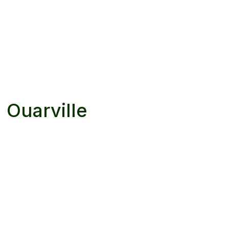
à
Ouarville