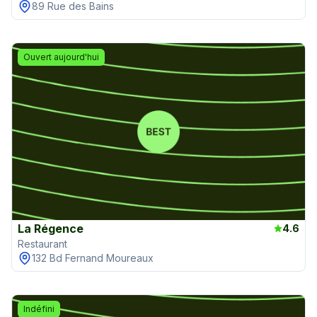
89 Rue des Bains
Ouvert aujourd'hui
La Régence
4.6
Restaurant
132 Bd Fernand Moureaux
Indéfini