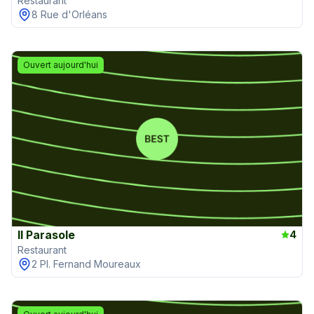
Restaurant
8 Rue d'Orléans
Ouvert aujourd'hui
Il Parasole
4
Restaurant
2 Pl. Fernand Moureaux