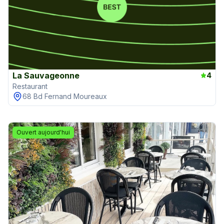
La Sauvageonne
4
Restaurant
68 Bd Fernand Moureaux
Ouvert aujourd'hui