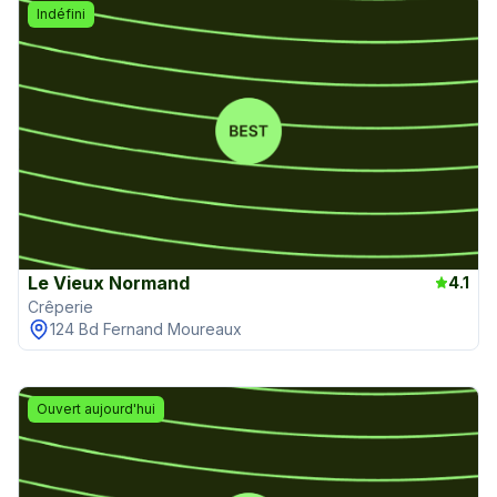
Indéfini
Le Vieux Normand
4.1
Crêperie
124 Bd Fernand Moureaux
Ouvert aujourd'hui