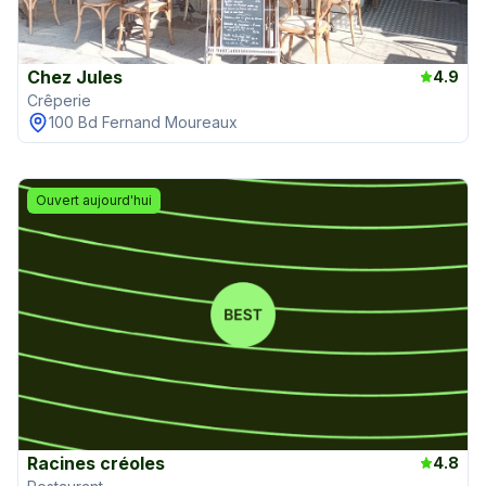
Chez Jules
4.9
Crêperie
100 Bd Fernand Moureaux
Ouvert aujourd'hui
Racines créoles
4.8