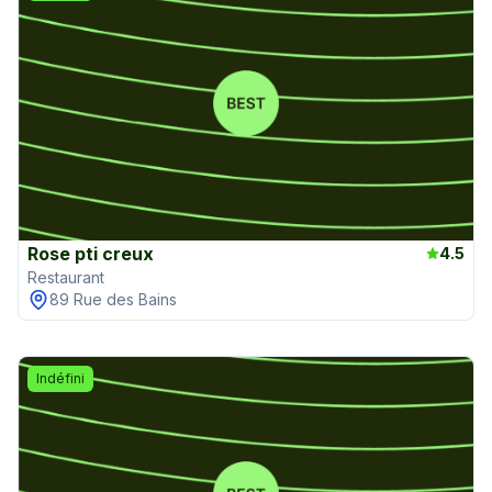
Rose pti creux
4.5
Restaurant
89 Rue des Bains
Indéfini