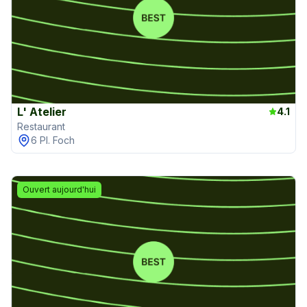
L' Atelier
4.1
Restaurant
6 Pl. Foch
Ouvert aujourd'hui