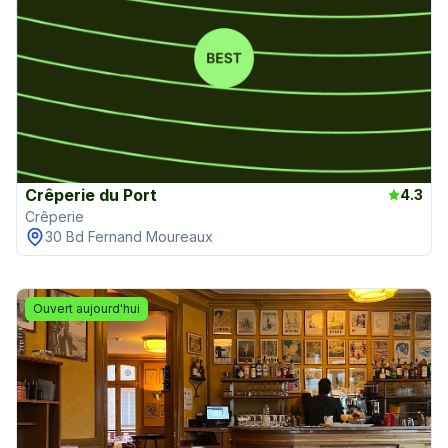
Crêperie du Port
4.3
Crêperie
30 Bd Fernand Moureaux
Ouvert aujourd'hui