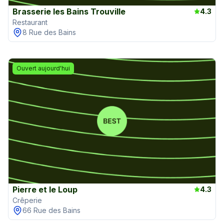
Brasserie les Bains Trouville
4.3
Restaurant
8 Rue des Bains
Ouvert aujourd'hui
Pierre et le Loup
4.3
Crêperie
66 Rue des Bains