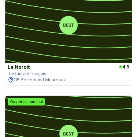
Le Noroit
4.5
Restaurant français
118 Bd Fernand Moureaux
Ouvert aujourd'hui