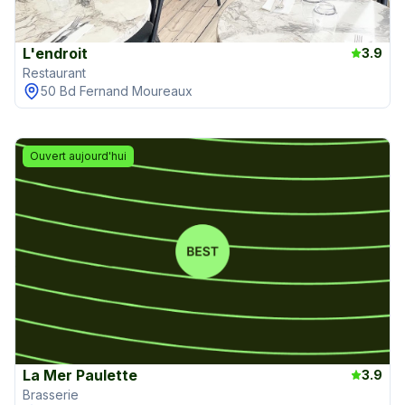
L'endroit
3.9
Restaurant
50 Bd Fernand Moureaux
Ouvert aujourd'hui
La Mer Paulette
3.9
Brasserie