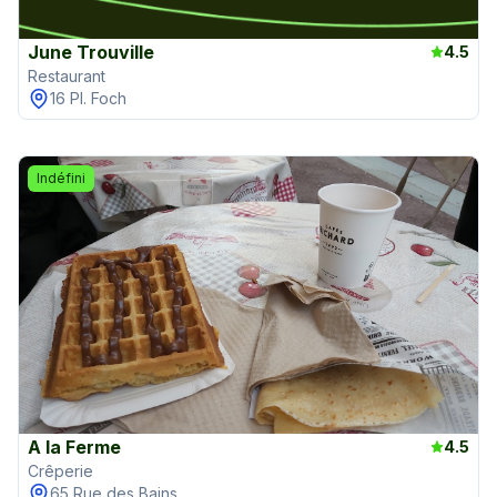
June Trouville
4.5
Restaurant
16 Pl. Foch
Indéfini
A la Ferme
4.5
Crêperie
65 Rue des Bains