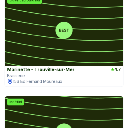
Ouvert aujourd'hui
Marinette - Trouville-sur-Mer
4.7
Brasserie
156 Bd Fernand Moureaux
Indéfini