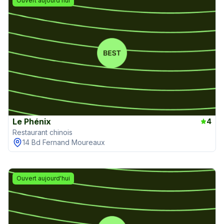
Ouvert aujourd'hui
Le Phénix
4
Restaurant chinois
14 Bd Fernand Moureaux
Ouvert aujourd'hui