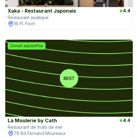
Xaka - Restaurant Japonais
4.4
Restaurant asiatique
18 Pl. Foch
Ouvert aujourd'hui
La Moulerie by Cath
4.4
Restaurant de fruits de mer
76 Bd Fernand Moureaux