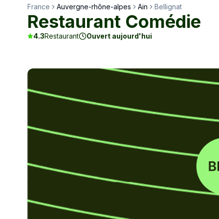
France
Auvergne-rhône-alpes
Ain
Bellignat
Restaurant Comédie
4.3
Restaurant
Ouvert aujourd'hui